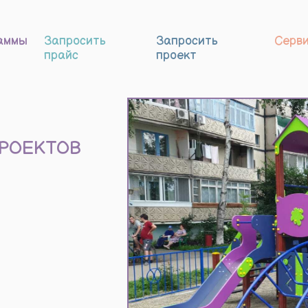
Запросить
Запросить
Сервис
Наши ра
прайс
проект
Готовые
решения
ТОС
КТОВ
-52