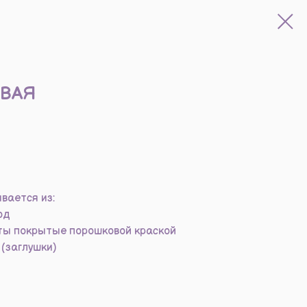
ОВАЯ
вается из:
од
ты покрытые порошковой краской
(заглушки)